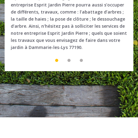
vis
entreprise Esprit Jardin Pierre pourra aussi s’occuper
un él
de différents, travaux, comme : l’abattage d’arbres ;
Damm
us
la taille de haies ; la pose de clôture ; le dessouchage
notre
d’arbre. Ainsi, n’hésitez pas à solliciter les services de
l’ab
notre entreprise Esprit Jardin Pierre ; quels que soient
ague
les travaux que vous envisagez de faire dans votre
ou di
jardin à Dammarie-les-Lys 77190.