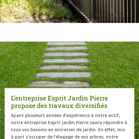
tuit
L’entreprise Esprit Jardin Pierre
L’e
rre
propose des travaux diversifiés
s’o
Dam
Ayant plusieurs années d’expérience à notre actif,
de
notre entreprise Esprit Jardin Pierre saura répondre à
Pour 
ument
tous vos besoins en entretien de jardin. En effet, mis
fréq
oût
à part s’occuper de l’élagage de vos arbres, notre
mont